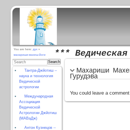
You are here:
дух
»
*** Ведическая
махариши-махеш-йоги
Search
Махариши Махе
Тантра-Джйотиш --
Гурудэва
наука и технология
Ведической
астрологии
You could leave a comment 
Международная
Ассоциация
Ведической
Астрологии Джйотиш
(МАВаДж)
Антон Кузнецов --