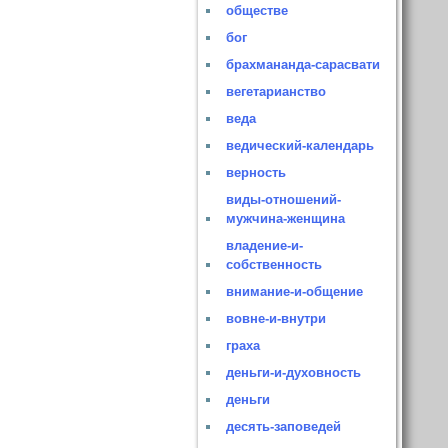
обществе
бог
брахмананда-сарасвати
вегетарианство
веда
ведический-календарь
верность
виды-отношений-
мужчина-женщина
владение-и-
собственность
внимание-и-общение
вовне-и-внутри
граха
деньги-и-духовность
деньги
десять-заповедей