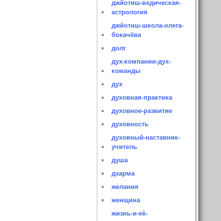
джйотиш-ведическая-
астрология
джйотиш-школа-олега-
бокачёва
долг
дух-компании-дух-
команды
дух
духовная-практика
духовное-развитие
духовность
духовный-наставник-
учитель
душа
дхарма
желания
женщина
жизнь-и-её-