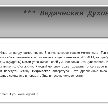
*** Ведическая Духо
 Имеется ввиду самое чистое Знание, которое только может быть. Тон
ют себя в человеческом сознании в виде осознанной ИСТИНЫ, не треб
иши
(мудрецы) могли успокаивать свой ум настолько, что чувствовали 
ставителях Сил жизни. Каждый человек может сделать то же самое 
ит передать истину.
Ведическая
литература - это древнейшие писа
ались сохранить и передать Знания всему человечеству.
mment if you were logged in.