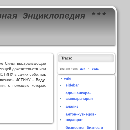
вная Энциклопедия ***
Trace:
кие Силы, выстраивающие
ующей доказательств или
You are here:
дух
»
веда
ИСТИНУ в самих себе, как
wiki
и познать ИСТИНУ –
Веду
.
sidebar
ния, с помощью которых
ади-шанкара-
шанкарачарья
анализ
антон-кузнецов-
ведаврат
бизнесмен-бизнес-в-