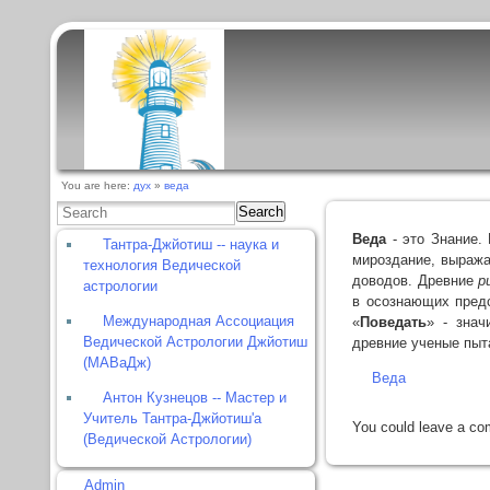
You are here:
дух
»
веда
Search
Веда
- это Знание.
Тантра-Джйотиш -- наука и
мироздание, выража
технология Ведической
доводов. Древние
р
астрологии
в осознающих пред
Международная Ассоциация
«
Поведать
» - знач
Ведической Астрологии Джйотиш
древние ученые пыт
(МАВаДж)
Веда
Антон Кузнецов -- Мастер и
Учитель Тантра-Джйотиш'а
You could leave a co
(Ведической Астрологии)
Admin