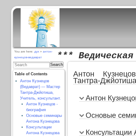
You are here:
дух
»
антон-
*** Ведическая
кузнецов-ведаврат
Search
Антон Кузнецо
Table of Contents
Тантра-Джйотиша,
Антон Кузнецов
(Ведаврат) — Мастер
Тантра-Джйотиша,
Антон Кузнецо
Учитель, консультант.
Антон Кузнецов -
биография
Основые семи
Основые семинары
Антона Кузнецова
Консультации
Консультации 
Антона Кузнецова