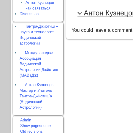
Антон Кузнецов -
как связаться
Антон Кузнецов
Discussion
Тантра-Джйотиш --
You could leave a comment 
наука и технология
Ведической
астрологии
Международная
Ассоциация
Ведической
Астрологии Джйотиш
(МАВаДж)
Антон Кузнецов --
Мастер и Учитель
Тантра-Джйотиш'а
(Ведической
Астрологии)
Admin
Show pagesource
Old revisions