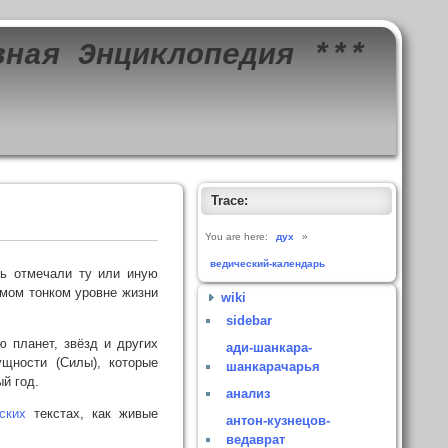
вная Энциклопедия ***
Trace:
You are here:
дух
»
ведический-календарь
ь отмечали ту или иную
амом тонком уровне жизни
wiki
sidebar
 планет, звёзд и других
ади-шанкара-
щности (Силы), которые
шанкарачарья
й год.
анализ
ских
текстах, как живые
антон-кузнецов-
ведаврат