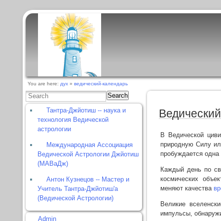
You are here:
дух
»
ведический-календарь
Search
Тантра-Джйотиш -- наука и
Ведический
технология Ведической
астрологии
В Ведической цив
природную Силу или
Международная Ассоциация
пробуждается одна
Ведической Астрологии Джйотиш
(МАВаДж)
Каждый день по св
космических объе
Антон Кузнецов -- Мастер и
меняют качества
в
Учитель Тантра-Джйотиш'а
(Ведической Астрологии)
Великие вселенск
импульсы, обнаруж
Admin