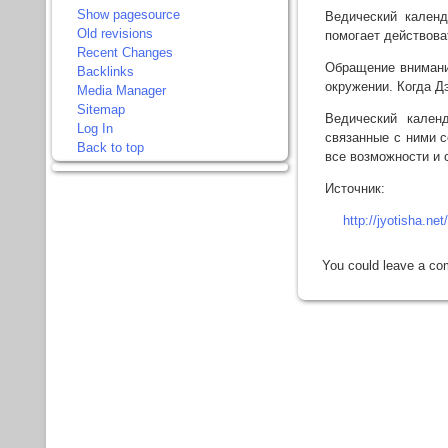
Show pagesource
Ведический календ
Old revisions
помогает действова
Recent Changes
Обращение внимание
Backlinks
окружении. Когда Д
Media Manager
Sitemap
Ведический кален
Log In
связанные с ними с
Back to top
все возможности и 
Источник:
http://jyotisha.ne
You could leave a co