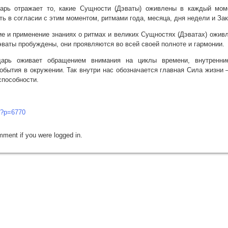
арь отражает то, какие Сущности (Дэваты) оживлены в каждый мом
ть в согласии с этим моментом, ритмами года, месяца, дня недели и За
 и применение знаниях о ритмах и великих Сущностях (Дэватах) оживля
эваты пробуждены, они проявляются во всей своей полноте и гармонии.
дарь оживает обращением внимания на циклы времени, внутренн
обытия в окружении. Так внутри нас обозначается главная Сила жизни
способности.
t/?p=6770
mment if you were logged in.