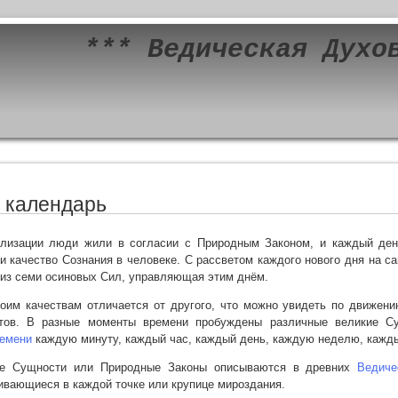
*** Ведическая Духо
 календарь
илизации люди жили в согласии с Природным Законом, и каждый ден
 качество Сознания в человеке. С рассветом каждого нового дня на с
 из семи осиновых Сил, управляющая этим днём.
оим качествам отличается от другого, что можно увидеть по движению
ктов. В разные моменты времени пробуждены различные великие Су
ремени
каждую минуту, каждый час, каждый день, каждую неделю, кажды
ие Сущности или Природные Законы описываются в древних
Ведиче
ивающиеся в каждой точке или крупице мироздания.