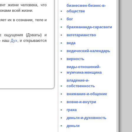
ент жизни человека, что
бизнесмен-бизнес-в-
конами всей жизни.
обществе
бог
ет их в сознании, теле и
брахмананда-сарасвати
ие ощущения (Дэваты) и
вегетарианство
 – наш
Дух
, и открываются
веда
ведический-календарь
верность
виды-отношений-
мужчина-женщина
владение-и-
собственность
внимание-и-общение
вовне-и-внутри
граха
деньги-и-духовность
деньги