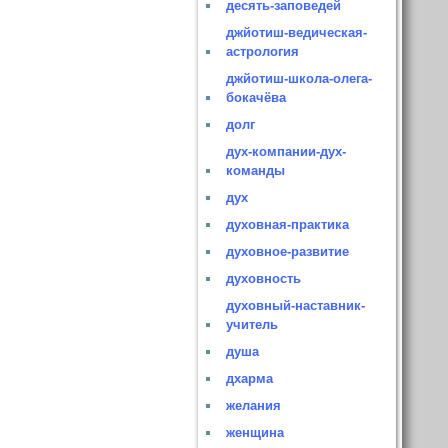
десять-заповедей
джйотиш-ведическая-
астрология
джйотиш-школа-олега-
бокачёва
долг
дух-компании-дух-
команды
дух
духовная-практика
духовное-развитие
духовность
духовный-наставник-
учитель
душа
дхарма
желания
женщина