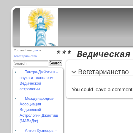
You are here:
дух
»
*** Ведическая
вегетарианство
Search
Вегетарианство
Тантра-Джйотиш --
наука и технология
Ведической
астрологии
You could leave a comment 
Международная
Ассоциация
Ведической
Астрологии Джйотиш
(МАВаДж)
Антон Кузнецов --