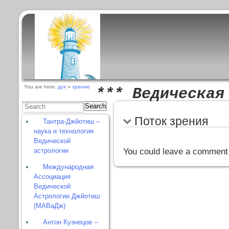
You are here:
дух
»
зрение
*** Ведическая
Search
Поток зрения
Тантра-Джйотиш --
наука и технология
Ведической
астрологии
You could leave a comment 
Международная
Ассоциация
Ведической
Астрологии Джйотиш
(МАВаДж)
Антон Кузнецов --