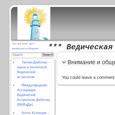
You are here:
дух
»
*** Ведическая
внимание-и-общение
Search
Внимание и общ
Тантра-Джйотиш --
наука и технология
Ведической
астрологии
You could leave a comment 
Международная
Ассоциация
Ведической
Астрологии Джйотиш
(МАВаДж)
Антон Кузнецов --