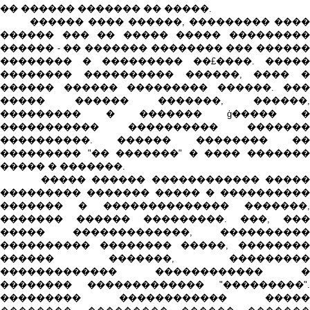
�� ������ ������� �� �����.
������ ���� ������, ��������� ����
������ ��� �� ����� ����� ���������
������ - �� ������� �������� ��� ������
�������� � ��������� ��£����. �����
�������� ���������� ������, ���� �
������ ������ ��������� ������. ���
����� ������ �������, ������,
��������� � ������� ģ����� �
����������� ���������� �������
����������. ������ �������� ��
��������� "�� �������" � ���� �������
����� � �������.
����� ������ ������������ �����
��������� ������� ����� � ����������
������� � �������������� �������,
������� ������ ���������. ���, ���
����� �������������, ����������
���������� �������� �����, ��������
������ �������, ���������
������������� ������������ �
�������� ������������� "���������".
��������� ������������ �����