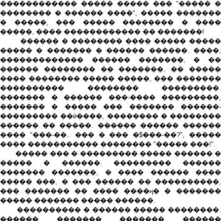
������������ ����� ����� ��� "����� �
�������� � ������ ����", ����� �������
� �����, ��� ����� �������� � ����
�����, ���� ������������ �� �������!
������ � �������� ���� ����� �����
����� � ������� � ������ ������. ����,
������������� ������ �������, � ��
������ �������� �� �������, �� �����
���� �������� ����� �����, ��� �������
���������� �������� ���������.
������� � ������ ���-���� ���������,
������� � ����� ��� ������� ������-
��������� ��ӣ����, �������� � ��������
������ �� �����. ������ ������ ������
���� "���-��.. ��� � ��� �$���-��?", �����
���� ����������� �������� "����� ���!".
����� ��� � ��������� ����� ������ �
����� � ������. ��������� ������
������� �������, � ���� ������ ����
����� ���, � ��� ������ �� ����������,
��� ������� �� ���� ����ң� � �������
����� ������� ����� ������.
���������� � ������ ����� ��������.
������ ������� ������� ������