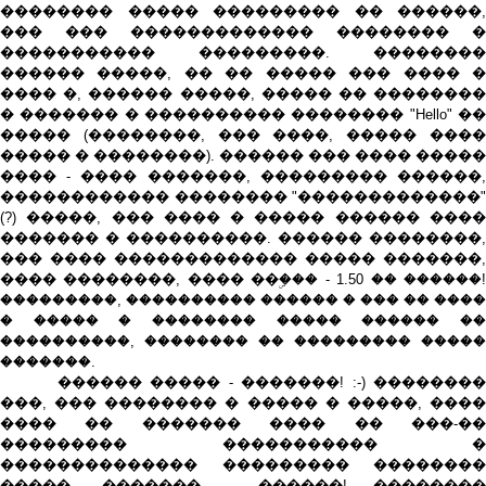
�������� ����� ��������� �� ������,
��� ��� ������������� �������� �
����������� ���������. ��������
������ �����, �� �� ����� ��� ���� �
���� �, ������ �����, ����� �� ��������
� ������� � ���������� �������� "Hello" ��
����� (��������, ��� ����, ����� ����
����� � ��������). ������ ��� ���� �����
���� - ���� �������, ��������� ������,
������������ �������� "�������������"
(?) �����, ��� ���� � ����� ������ ����
������� � ����������. ������ ��������,
��� ���� ������������� ����� �������,
���� ��������, ���� ��ۣ��� - 1.50 �� ������!
���������, ���������� ������ � ��� �� ����
� ����� � �������� ����� ������ ��
����������, �������� �� ��������� �����
�������.
������ ����� - �������! :-) ��������
���, ��� �������� � ����� � �����, ����
���� �� ������� ���� �� ���-��
��������� ����������� �
�������������� ��������� ��������
�����. ������� - ������! ��������