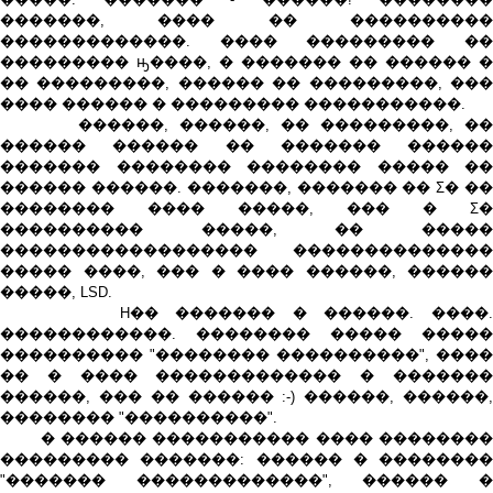
�������, ���� �� ����������
�������������. ���� ��������� ��
��������� ԣ����, � ������� �� ������ �
�� ���������, ������ �� ���������, ���
���� ������ � ��������� �����������.
������, ������, �� ���������, ��
������ ������ �� ������� ������
������� �������� �������� ����� ��
������ ������. �������, ������� �� Σ� ��
�������� ���� �����, ��� � Σ�
���������� �����, �� �����
������������������ ��������������
����� ����, ��� � ���� ������, ������
�����, LSD.
H�� ������� � ������. ����.
������������. �������� ����� �����
���������� "�������� ����������", ����
�� � ���� ������������� � �������
������, ��� �� ������ :-) ������, ������,
�������� "����������".
� ������ ����������� ���� ��������
��������� �������: ������ � ��������
"������� �������������", ������ �