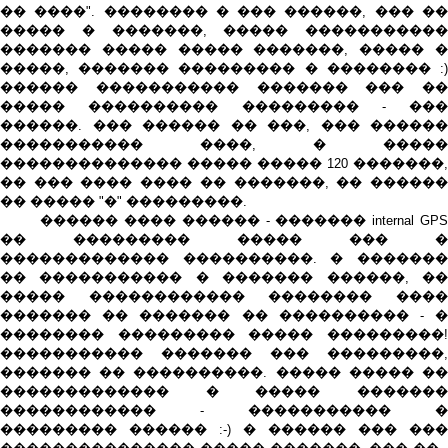
�� ����". �������� � ��� ������, ��� ��
����� � �������, ����� �����������
������� ����� ����� �������, ����� �
�����, ������� ��������� � �������� :)
������ ����������� ������� ��� ��
����� ���������� ��������� - ���
������. ��� ������ �� ���, ��� ������
����������� ����, � �����
�������������� ����� ����� 120 �������,
�� ��� ���� ���� �� �������, �� ������
�� ����� "�" ���������.
������ ���� ������ - ������� internal GPS
�� ��������� ����� ��� �
������������� ����������. � �������
�� ����������� � ������� ������, ��
����� ������������ �������� ����
������� �� ������� �� ���������� - �
�������� ��������� ����� ���������!
����������� ������� ��� ���������,
������� �� ����������. ����� ����� ��
������������� � ����� �������
������������ - ����������� �
��������� ������ :-) � ������ ��� ���