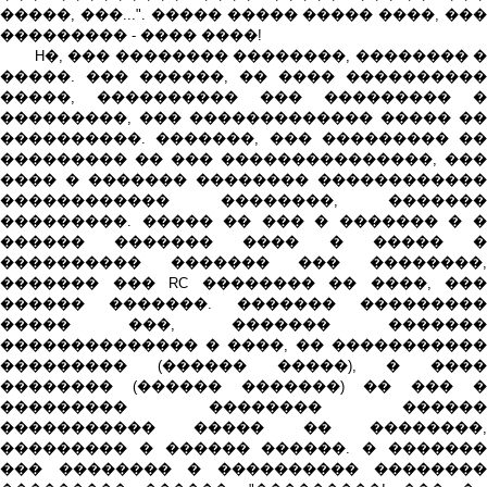
�����, ���...". ����� ����� ����� ����, ���
��������� - ���� ����!
H�, ��� �������� ��������, �������� �
�����. ��� ������, �� ���� ����������
�����, ���������� ��� ��������� �
���������, ��� ������������� ����� ��
����������. �������, ��� ��������� ��
��������� �� ��� ���������������, ���
���� � ������� �������� ������������
������������ ��������, �������
���������. ����� �� ��� � ������� � �
������ ������� ���� � ����� �
���������� ������� ��� ��������,
������� ��� RC �������� �� ����, ���
������ �������. ������� ���������
����� ���, ������� �������
�������������� � ����, �� �����������
��������� (������ �����), � ����
�������� (������ �������) �� ��� �
��������� �������� ������
����������� ����� �� ��������,
��������� � ������ ������. � �������
��� �������� � ���������� ��������