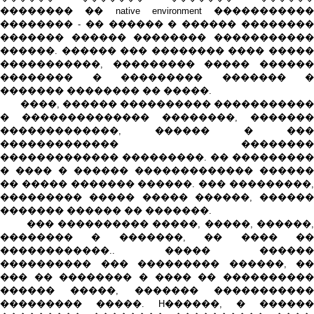
�������� �� native environment �����������
�������� - �� ������ � ������ ��������
������� ������ �������� �����������
������. ������ ��� �������� ���� �����
�����������, ��������� ����� ������
�������� � ��������� ������� �
������� �������� �� �����.
����, ������ ���������� �����������
� �������������� ��������, �������
�������������, ������ � ���
������������� ��������
������������� ���������. �� ���������
� ���� � ������ ������������� ������
�� ����� ������� ������. ��� ���������,
��������� ����� ����� ������, ������
������� ������ �� �������.
��� ���������� �����, �����, ������,
�������� � �������, �� ���� ��
������������.. ����� ������
���������� ��� ��������� ������, ��
��� �� �������� � ���� �� ����������
������ �����, ������� �����������
��������� �����. H������, � ������