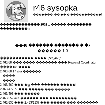
r46 sysopka
�������, �� �� � �����������!
�������������-2002 :: ����� ��������
��������� ::
��ޣ� � ������� ������� 46
������ 1.0
����������� ���� (net_463):
2:463/68 ��� ���� ������� ��� Regional Coordinator
���� r46 ����
2:463/68.17 aka ������
+ ����
+ ����
2:463/469 ��� �ϣ ��� ������ �����i
2:463/472.77 ��� ����� ��� �����
2:463/498 ��� �����
2:463/552 aka ������ ��� ���������
2:463/630 ��� 2:463/1337 ��� ����� ��� �������