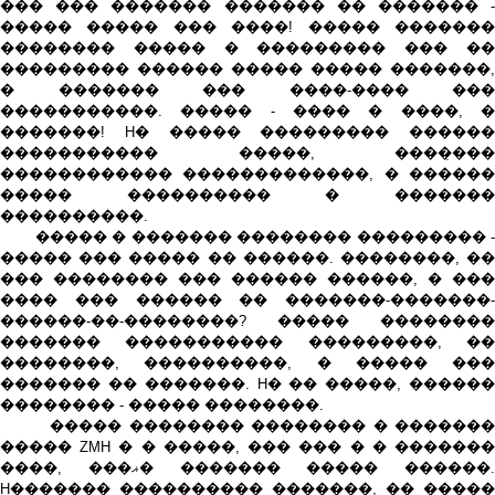
��� ��� ������� ������� �� ������� -
����� ����� ��� ����! ����� �������
�������� ����� � ��������� ��� ��
��������� ������ ����� ����� �������,
� ������� ��� ����-���� ���
�����������. ����� - ���� � ����, �
�������! H� ����� ��������� ������
����������� �����, ����̣���
������������ �������������, � ������
����� ���������� � �������
����������.
����� � ������� �������� ��������� -
����� ��� ����� �� ������. ��������, ��
��� �������� ��� ������ ������, � ���
���� ��� ������ �� �������-�������-
������-��-��������? ����� ��������
������� ����������� ���������, ��
��������, ����������, � ����� ���
������� �� �������. H� �� �����, ������
�������� - ����� ��������.
����� �������� �������� � �������
����� ZMH � � �����, ��� ��� � � �������
����, ���ޣ� ������� ����� ������.
H������� ���������� �������, �� �����