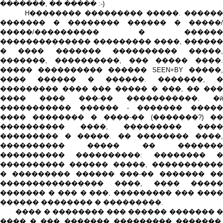
�������, �� ����� :-)
H�������� ��������� �����. ������
������� � �������� ������ � �����/
�����/���������� � ������
�������������� ��������� ����, ������
� ���� ������� ���������� �����,
�������, ����������, ��� ����� ����.
����� ���������� ������ SEEN+BY �����,
���� ������ � ������. �������, �
��������� ���� ��� ����� � ��̣�, �� ���
���� ���� ���-�� �����������. �ӣ
����������� ������ - ������� �����
���� �������� � ����-�� (�������?) ��
���������� ����, ��������� ����
��������� � �����. �� �������� ����,
���������� ����� �� �������
���������� ����������: �������� �
���������� ������ �����, �����������
� ��������� ������ ���-�� ������� ��
���������������� ����, ���� �����
������� � ��� � ���, ��������� ��� ����
������ �������� � ���������.
���� � �������� ��� ������ ������� �
���� � ��� ������� ��������� �������.