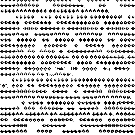
���������� ��������, �� ����
������������ �������� �������.
����� - ��� ����� ��� ��������! H��
����� ������� ����������� ��������
�����, ���� ����� � �������� � ������ �
�����-�� ��������� ������� �������
��� �����. �� ����� ������ �� ����
���������, ������ � ����� ������
������ �� ���� � ��������� �������,
��������� �� ������. �� �� ���������, ��
��������� "��������" ���� ����������
����� ������� "Fido". H� ����, �ϣ ���� -
��������� �� "Fido����".
..������ �� ������ ��������� �� �����
"�", ��� �� ��������� ������ ��������
������������ ����, � ����� �������
��������� ������� ���� ������� �����.
� ���� ������� ������ ���գ����,
����� ��� ������ �� �����, ��������
������ ������ �� �������� ���� �, �����
�� �������� ������, ������ �������
������� ������ ��������������
������� ����, ������� ���������,