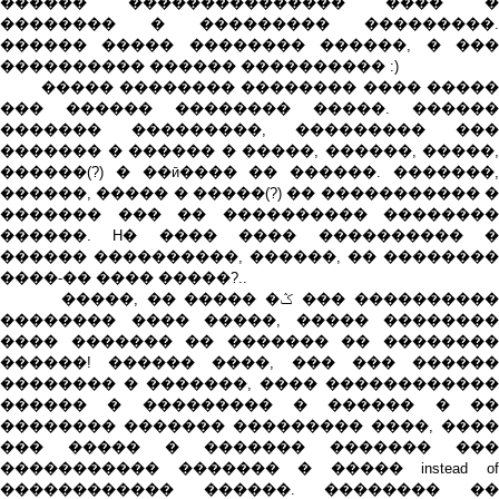
������ ��������������� ���� �
�������� � ��������� ���������.
������ ����� �������� ������, � ���
���������� ������ ���������� :)
����� �������� �������� ���� �����
��� ������ �������� �����. ������
������� ���������, ��������� ���
������� � ������ � �����, ������, �����,
������(?) � ��ӣ���� �� ������. �������,
������, ����� � �����(?) �� ����������� �
������� ��� �� ���������� ��������
������. H� ���� ���� ���������� �
������ ����������, ������, �� ��������
����-�� ���� �����?..
�����, �� ����� �ݣ ��� ����������
�������� ���� �����, ����� ��������
���� ������� �� ������� �� ��������
������! ������ ����, ��� ��� ������
�������� � �������, ���� ������������
������ � ��������� � ������ � ��
�������� ������� ��������� ����, ����
��� ����� � ������� ������� ���
����������� ������� � ����� instead of
������������ ������. �������� ��