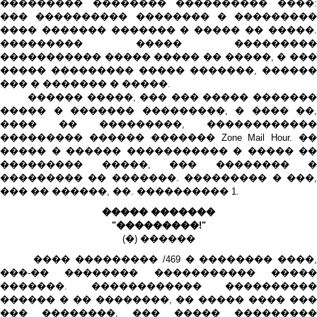
��������� �������� ���������� ����:
��� ���������� �������� � ���������
���� ������� ������� � ����� �� �����.
��������� ����� ���������
����������� ����� ����� �� �����, � ���
����� ��������� ����� �������, ������
��� � ������� � �����.
������ �����, ��� ��� ����� �������
����� � ������� ���������, � ���� ��,
���� �� ���������, ������������
��������� ������ ������� Zone Mail Hour. ��
����� � ������ ����������� � ����� ��
��������� �����, ��� �������� �
��������� �� �������. ��������� � ���,
��� �� ������, ��. ���������� 1.
����� �������
"���������!"
(�) ������
���� ��������� /469 � �������� ����,
���-�� �������� ����������� �����
�������. ������������ ����������
������ � �� ��������, �� ����� ���� ���
��� ��������, ��� ����� ���������