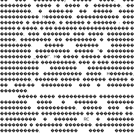
�������� ���� � ���� � �������, ��
��������, � ����-�� �� ����� ���̣�
���������� H�������. ����������� ���
������ � ������, � ����� � ������ - ���
���� � ����, � �� ������ ������������� �
������, ��� ������� ��� ���� �������
����, �������� �� �������� � �������
��������. ����� ������ ������
�������� ��������� ����� "� �������
�������� _���!". H� ���� ����� ��������
���������� ���������, ��� � ��� ������
���������� ������� ������������
���������� ���������� ����. H������,
��������, ������ ����� ������ ����� �
�� ���-�� �������� ��� � �������
�������.
����� ���� ���������� ���������
������� ���� � ������ �������
�������� ����������, ����� ��� ��-
���������� ����������� �� ������� ��.
�.�������� � ������ RC � �������
������� � ������� �������. ����������
����������, ������� ���� �����