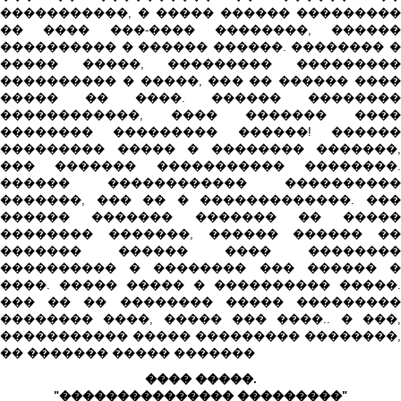
�����������, � ����� ������ ���������
�� ���� ���-���� ��������, ������
���������� � ������ ������. �������� �
����� �����, ��������� ���������
���������� � �����, ��� �� ������ ����
����� �� ����. ������ ��������
������������, ���� ������� ����
�������� ��������� ������! ������
��������� ����� � �������� �������,
��� ������� ����������� ��������.
������ ������������ ����������
�������, ��� �� � �������������. ���
������ ������� ������� �� �����
�������� �������, ������ ������ ��
������� ������ ���� ��������
���������� � �������� ��� ������ �
����. ����� ����� � ���������� �����.
��� �� �� �������� ����� ���������
�������� ����, ����� ��� ����.. � ���,
����������� ����� ��������� ��������,
�� ������� ����� �������
���� �����.
"��������������� ���������"