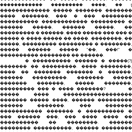
������������ ��������� ����, �� ţ
������������� ����� ������� �������
���� �������, ��� � ��� ��������
���������� ������������ ��������� �
������ �����, ������ �����, ��
��������� � ������. ���� ����� ��� ��� �
����� � ���� ����� �� ����. ��������, ��
�����, ��������� ��������� � ��������,
����� ������ ����� "��, ���!" �
���������� �������� �� ������.
� ���������� ������ � �����(?)
������� �� ���������. ���� ��������,
���� �� ������� ������� � ������,
������ ���������. ������� �����
������� �������, ����� �������,
��������� ��� � ���� �������? �
����� ���� ������������������
������� ����� ����, ������ ���������
������ �������. ��� �������
����������� ������� � ���������� �
��� ������ ���, ��� ���� ���� ��
���������� �� ��������. ������
�������� ����������, ������ ��������