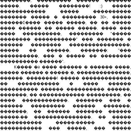
��������, ��������� ������ �������
�����. ����� ��������! :) �����
������������ ����� ����������
������� ����� � ��������� 30+, �����
������Σ���� ����� �����, �� �� �����
���� ������ �� ����� �����. ���� ���
���� ����������, ��������� "�����
�������� �����������" ��� ������� �
������ �������� ����������������.
����� �� ������, �������: "���
����������, ��� � ����� �� ��������
���������� ������".
K���� �ӣ ���� ������ � ������ ����,
����� ������ � ����� �, ��������������,
������. ��������! ����� �������������
�� ����������� � ���� ������
���������� ������ ���������� ������,
�������, �� ������������ ���������, ��
���� ������������. ������� ��� �
������ ��������� ��̣���� �������,
�������, �� ������ ������� ������
�����-�� ���������������. �� �����
����������� �����-����� ������
����������� ��� �����, ��� �����