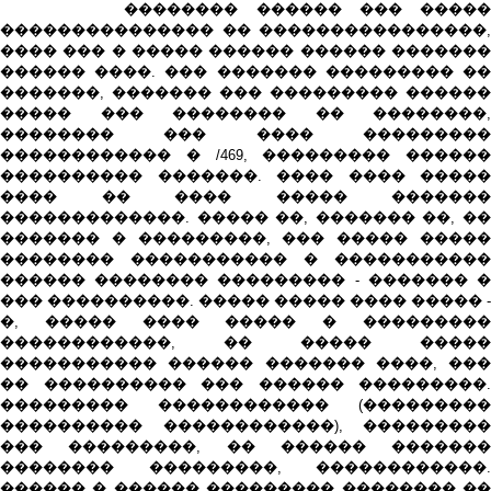
�������� ������ ��� �����
��������������� �� ����������������,
���� ��� � ����� ������ ������ �������
������ ����. ��� ������� ��������� ��
�������, ������� ��� ��������� ������
����� ��� �������� �� ��������,
�������� ��� ���� ���������
������������ � /469, ��������� ������
���������� �������. ���� ���� �����
���� �� ���� ����� �������
�������������. ����� ��, ������� ��, ��
������� � ���������, ��� ����� �����
�������� ����������� � �����������
������ �������� ��������� - ������� �
��� ����������. ����� ����� ���� ����� -
�, ����� ���� ����� � ���������
������������, �� ����� �����
����������� ������ ������� ����, ���
�� ���������� ��� ������ ���������.
��������� ������������ (���������
���������� ������������), ���������
��� ���������, �� ������ �������
�������� ���������, ������������.
������ � ������ ��������� �������� ��