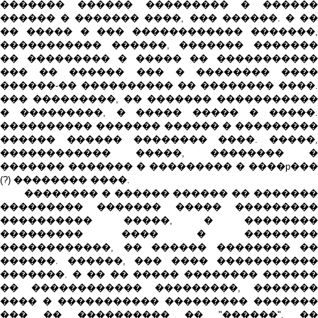
������� ������ ��������� � ������
������ � ������� ����, ��� ������. � ��
�� ����� � ��� ������������ �������,
����������� ������, ������� �������
�� ��������� � ����� �� �����������
��� �� ������ ��� � �������� ����
������-�� ���������� �� �������� ����.
��� ���������, �� ������� �����������
� ���������, � ����� ����� � �����.
���������� ������� ������ � ���������
������ ������ �������� ����. �����,
������������ �����, �������� �
������� ������� � ��������� � ����p���
(?) �������� ����.
�������� � ������ ������ �� �������
��������� ������� ����� ���������
���������� �����, � ��������
��������� ���� � ��������
������������, �� ������ �������� ��
������. ������, ��� ���� �����������
�������. � �� �� ����� �������� ������
�� ������������ ���������, �������
���� � ����������� ��������� �������
��� �� ���������� �� "������". ��