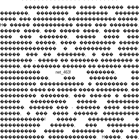
������ ������ ���� ������ ���
�������, �������� �������� ������
����. ��� ��������, ������������ �����.
H� ����� ���������� ���� ��� �������.
����� ����, ��� ����� ����, ���� ����
��� ��� �������, ����� ���� ���
�������� �����, ���� ��������� �����
�������������� � ��������� �����:
����� ��� �� �������, � ��� �����
�������� - ����� �� ������� �������� �
�����, �� ������� ������ �� ������ ����
���������� net_463! �������, ��
������������, ��� ������� ��
��������� ����������� � �������� ��
������� ���� �� ����� ���� ��������, ��
��������� �������, ��� ���-�� � ����
����� ��������� ����� ��������
������. ������ ��� - ������ ���� ����
�����, � ��� ���� ������ ���������
�����������! ����� ��������� �
���������� ������, ��� ��������
��������� ����� �������� ��� ��
����������� ������������. H����, ���,