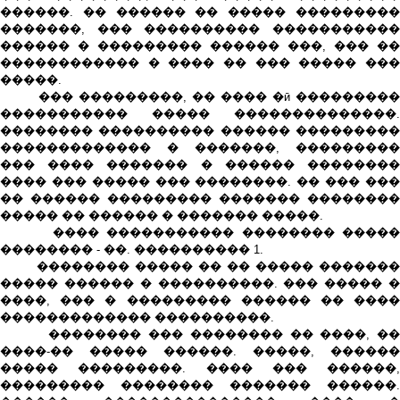
������. �� ������ �� ����� ���������
�������, ��� ���������� �����������
������ � ��������� ������ ���, ��� ��
������������ � ���� �� ��� ����� ���
�����.
��� ���������, �� ���� �ӣ ���������
����������� ����� ��������������.
�������� ���������� ������ ���������
������������� � �������, ���������
��� ���� ������� � ������ ��������
���� ��� ����� ��� ��������. �� ��� ���
�� ������ ��������� ������� ��������
����� �� ������ � ������� �����.
���� ����������� �������� �����
�������� - ��. ���������� 1.
�������� ����� �� �� ����� �������
����� ������ � ����������. ��� ����� �
����, ��� � ��������� ������ �� ����
������������� ����������.
�������� ��� �������� �� ����, ��
����-�� ����� ������. �����, ������
����� ���������. ���� ��� ������,
��������� �������� ������� ������.