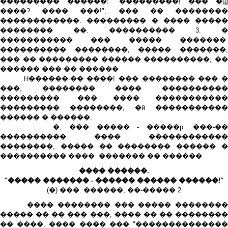
��������� ������: "���������! ��� �ϣ
����? ���� ���!", ��� �� ��������
������������. ��������� � ���� �����
�������� ��. ���������� 3. �
����������� ��� ����� �������.
���������� ��������, ����� �������,
��� �� ��������� ������ ����������, ��
������ ��� �� ������.
H������-�� ����! ��� �������� ��� �
���, �������� ���� ����������
���������. ��� ���� �����������
��������� ��������, �ӣ �����������
������ � ������.
�, ��� ����� - �����p. ���-��
���������� ���� ������������
��������, ����� �� �������� ������ �
���������� ����. ������� �� ������.
���� ������.
"����� ������� - ������ ������ ������!"
(�) ���. ������, ��-����� 2
���� �������� ��� ����� ��������
����� �� �� ��� ���, ���� �� �� ��������
�� ����, �̣��� ���� ��� "��������������