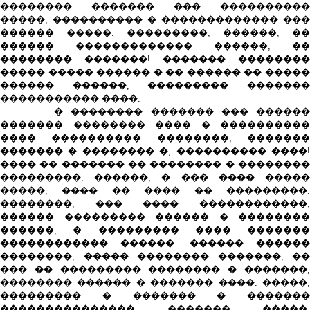
�������� ������� ��� ����������
�����, ���������� � ������������� ���
������ �����. ���������, ������, ��
������ ������������� ������, ��
�������� �������! ������� ��������
����� ����� ������ � �� ������ �� �����
������ ������, ��������� �������
����������� ����.
� �������� ������� ��� ������
������� �������� ���� � ����������
���� ���������� ��������, �������
������� � �������� �, ���������� ����!
���� �� ������� �� �������� � ��������
���������: ������, � ��� ���� �����
�����, ���� �� ���� �� ���������.
��������, ��� ���� ������������,
������ ��������� ������ � ��������
������, � ��������� ���� �������
������������ ������. ������ ������
��������, ����� �������� �������, ��
��� �� ��������� �������� � �������,
�������� ������ � ������� ����. �����,
��������� � ������� � �������
��������������� ������� �����,