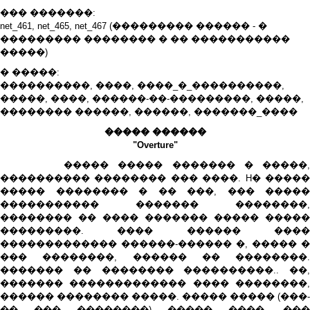
��� �������:
net_461, net_465, net_467 (��������� ������ - �
��������� �������� � �� �����������
�����)
� �����:
����������, ����, ����_�_����������,
�����, ����, ������-��-���������, �����,
�������� ������, ������, �������_����
����� ������
"Overture"
����� ����� ������� � �����,
���������� �������� ��� ����. H� �����
����� �������� � �� ���, ��� �����
����������� ������� ��������,
�������� �� ���� ������� ����� �����
���������. ���� ������ ����
������������� ������-������ �, ����� �
��� ��������, ������ �� ��������.
������� �� �������� ����������.. ��,
������� ������������� ���� ��������,
������ �������� �����. ����� ����� (���-
�� ��� ��������) ����� ����, ���