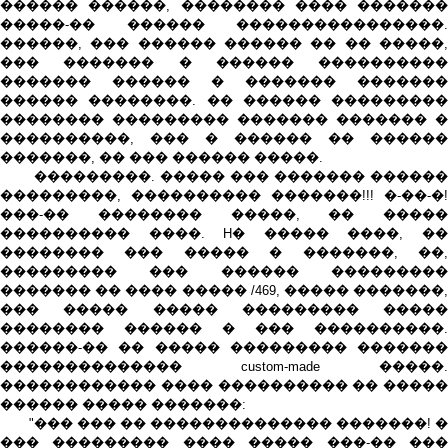
������ ������, �������� ���� �������
�����-�� ������ ����������������.
������, ��� ������ ������ �� �� �����,
��� ������� � ������ ����������
������� ������ � ������� �������
������ ��������. �� ������ ���������
�������� ��������� ������� ������� �
����������, ��� � ������ �� ������
�������, �� ��� ������ �����.
���������. ����� ��� ������� ������
���������, ���������� �������!!! �-��-�!
���-�� �������� �����, �� �����
���������� ����. H� ����� ����, ��
�������� ��� ����� � �������, ��,
��������� ��� ������ ���������
������� �� ���� ����� /469, ����� �������,
��� ����� ����� ��������� �����
�������� ������ � ��� ����������.
������-�� �� ����� ��������� �������
�������������� custom-made �����.
������������ ���� ���������� �� �����
������ ����� �������:
"��� ��� �� �������������� �������! �
��� ��������� ���� ����� ���-�� ���